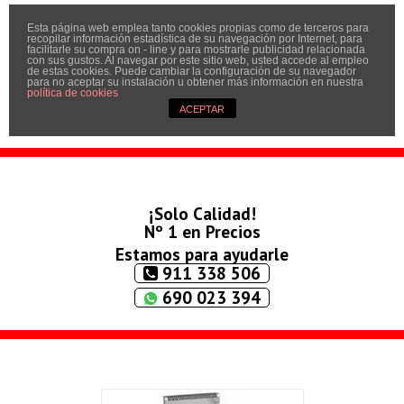
Esta página web emplea tanto cookies propias como de terceros para
Inicio
recopilar información estadística de su navegación por Internet, para
facilitarle su compra on - line y para mostrarle publicidad relacionada
Quíenes somos
con sus gustos. Al navegar por este sitio web, usted accede al empleo
de estas cookies. Puede cambiar la configuración de su navegador
para no aceptar su instalación u obtener más información en nuestra
Contactar
política de cookies
ACEPTAR
Condiciones
¡Solo Calidad!
Nº 1 en Precios
Estamos para ayudarle
911 338 506
690 023 394