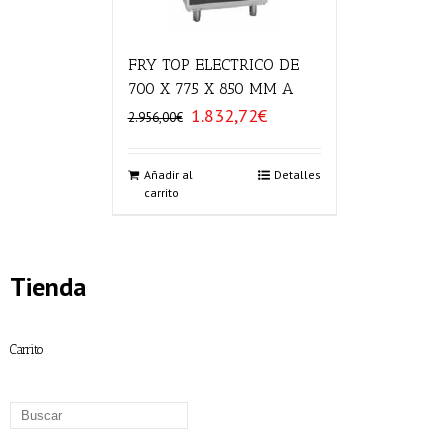
FRY TOP ELECTRICO DE
700 X 775 X 850 MM A
1.832,72
€
El
El
2.956,00
€
precio
precio
original
actual
era:
es:
Añadir al
Detalles
carrito
2.956,00€.
1.832,72€.
Tienda
Carrito