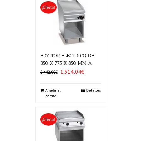
¡Oferta!
FRY TOP ELECTRICO DE
350 X 775 X 850 MM A
1.514,04
€
El
El
2.442,00
€
precio
precio
original
actual
era:
es:
Añadir al
Detalles
carrito
2.442,00€.
1.514,04€.
¡Oferta!