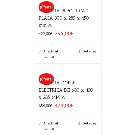
¡Oferta!
GOFRERA ELECTRICA 1
PLACA 300 x 285 x 450
mm A
295,00
€
El
El
422,00
€
precio
precio
original
actual
era:
es:
Añadir al
Detalles
carrito
422,00€.
295,00€.
¡Oferta!
GOFRERA DOBLE
ELECTRICA DE 600 x 450
x 285 MM A
474,00
€
El
El
656,00
€
precio
precio
original
actual
era:
es:
Añadir al
Detalles
carrito
656,00€.
474,00€.