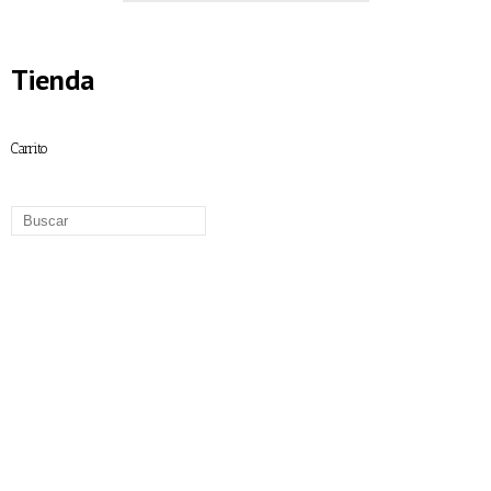
Tienda
Carrito
Amasadoras Monofasicas
Amasadoras Trifasicas
Armario de vinos
Armarios de congelación
Armarios de refrigeración