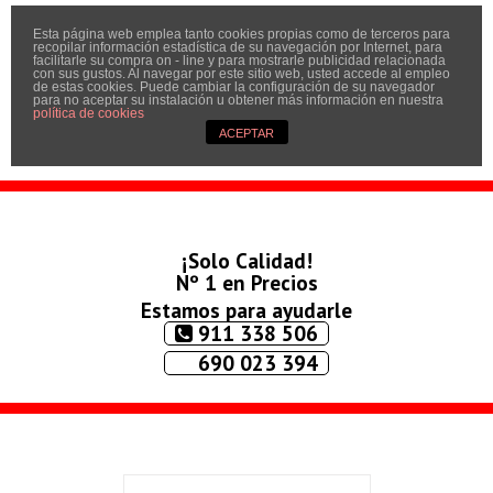
Esta página web emplea tanto cookies propias como de terceros para
Inicio
recopilar información estadística de su navegación por Internet, para
facilitarle su compra on - line y para mostrarle publicidad relacionada
Quíenes somos
con sus gustos. Al navegar por este sitio web, usted accede al empleo
de estas cookies. Puede cambiar la configuración de su navegador
para no aceptar su instalación u obtener más información en nuestra
Contactar
política de cookies
ACEPTAR
Condiciones
¡Solo Calidad!
Nº 1 en Precios
Estamos para ayudarle
911 338 506
690 023 394