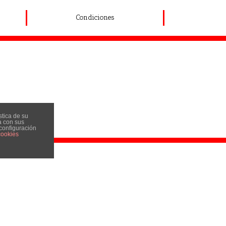
Condiciones
stica de su
a con sus
 configuración
cookies