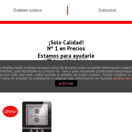
Quíenes somos
Contactar
¡Solo Calidad!
Nº 1 en Precios
Estamos para ayudarle
911 338 506
 emplea tanto cookies propias como de terceros para recopilar información estadí
690 023 394
nternet, para facilitarle su compra on - line y para mostrarle publicidad relacionad
gar por este sitio web, usted accede al empleo de estas cookies. Puede cambiar la
 para no aceptar su instalación u obtener más información en nuestra
política de 
ACEPTAR
¡Oferta!