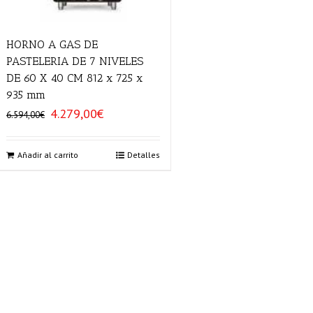
HORNO A GAS DE
PASTELERIA DE 7 NIVELES
DE 60 X 40 CM 812 x 725 x
935 mm
4.279,00
€
El
El
6.594,00
€
precio
precio
original
actual
era:
es:
Añadir al carrito
Detalles
6.594,00€.
4.279,00€.