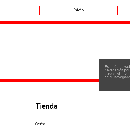
Inicio
Esta página web
navegación por I
gustos. Al nave
de su navegador
Tienda
Carrito