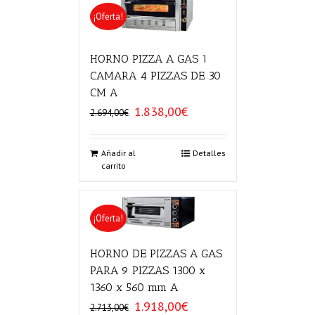
¡Oferta!
HORNO PIZZA A GAS 1
CAMARA 4 PIZZAS DE 30
CM A
1.838,00
€
El
El
2.694,00
€
precio
precio
original
actual
era:
es:
Añadir al
Detalles
carrito
2.694,00€.
1.838,00€.
¡Oferta!
HORNO DE PIZZAS A GAS
PARA 9 PIZZAS 1300 x
1360 x 560 mm A
1.918,00
€
El
El
2.713,00
€