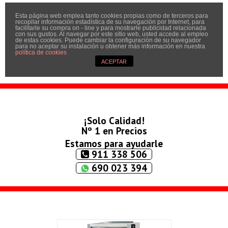
Esta página web emplea tanto cookies propias como de terceros para
Inicio
recopilar información estadística de su navegación por Internet, para
facilitarle su compra on - line y para mostrarle publicidad relacionada
Quíenes somos
con sus gustos. Al navegar por este sitio web, usted accede al empleo
de estas cookies. Puede cambiar la configuración de su navegador
para no aceptar su instalación u obtener más información en nuestra
Contactar
política de cookies
ACEPTAR
Condiciones
¡Solo Calidad!
Nº 1 en Precios
Estamos para ayudarle
911 338 506
690 023 394