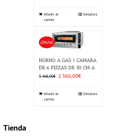
precio
precio
original
actual
era:
es:
Añadir al
Detalles
carrito
2.713,00€.
1.918,00€.
¡Oferta!
HORNO A GAS 1 CAMARA
DE 6 PIZZAS DE 30 CM A
2.366,00
€
El
El
3.468,00
€
precio
precio
original
actual
era:
es:
Añadir al
Detalles
carrito
3.468,00€.
2.366,00€.
Tienda