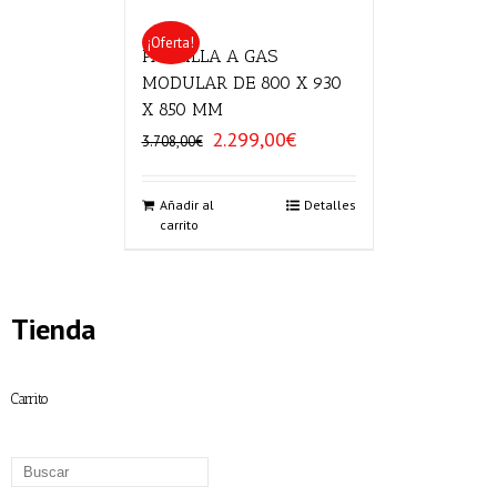
¡Oferta!
PARRILLA A GAS
MODULAR DE 800 X 930
X 850 MM
2.299,00
€
El
El
3.708,00
€
precio
precio
original
actual
era:
es:
Añadir al
Detalles
carrito
3.708,00€.
2.299,00€.
Tienda
Carrito