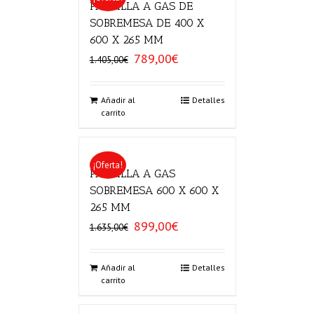
PARRILLA A GAS DE
SOBREMESA DE 400 X
600 X 265 MM
789,00
€
El
El
1.405,00
€
precio
precio
original
actual
era:
es:
Añadir al
Detalles
carrito
1.405,00€.
789,00€.
¡Oferta!
PARRILLA A GAS
SOBREMESA 600 X 600 X
265 MM
899,00
€
El
El
1.635,00
€
precio
precio
original
actual
era:
es:
Añadir al
Detalles
carrito
1.635,00€.
899,00€.