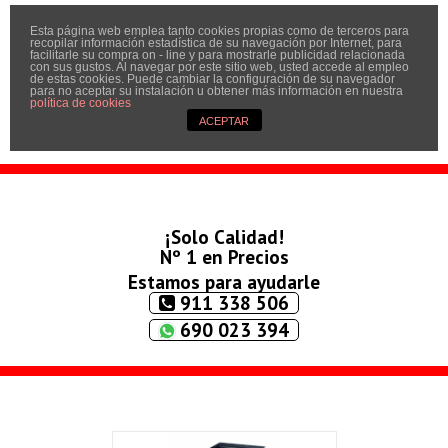
Esta página web emplea tanto cookies propias como de terceros para
Inicio
recopilar información estadística de su navegación por Internet, para
facilitarle su compra on - line y para mostrarle publicidad relacionada
Quíenes somos
con sus gustos. Al navegar por este sitio web, usted accede al empleo
de estas cookies. Puede cambiar la configuración de su navegador
para no aceptar su instalación u obtener más información en nuestra
Contactar
política de cookies
ACEPTAR
Condiciones
¡Solo Calidad!
Nº 1 en Precios
Estamos para ayudarle
911 338 506
690 023 394