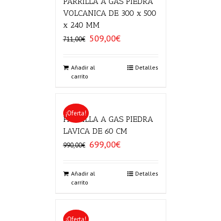
PARRILLA A GAS PIEDRA
VOLCANICA DE 300 x 500
x 240 MM
509,00
€
El
El
711,00
€
precio
precio
original
actual
era:
es:
Añadir al
Detalles
carrito
711,00€.
509,00€.
¡Oferta!
PARRILLA A GAS PIEDRA
LAVICA DE 60 CM
699,00
€
El
El
990,00
€
precio
precio
original
actual
era:
es:
Añadir al
Detalles
carrito
990,00€.
699,00€.
¡Oferta!