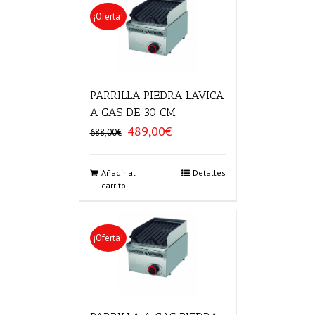
¡Oferta!
PARRILLA PIEDRA LAVICA
A GAS DE 30 CM
489,00
€
El
El
688,00
€
precio
precio
original
actual
era:
es:
Añadir al
Detalles
carrito
688,00€.
489,00€.
¡Oferta!