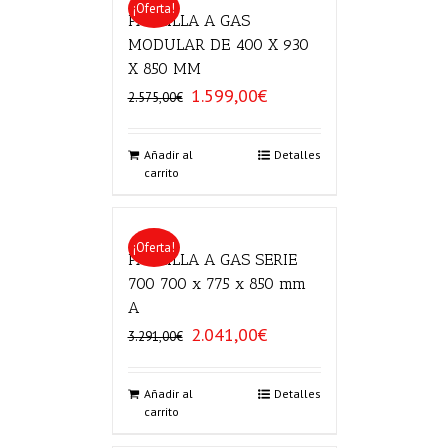
¡Oferta!
PARRILLA A GAS
MODULAR DE 400 X 930
X 850 MM
1.599,00
€
El
El
2.575,00
€
precio
precio
original
actual
era:
es:
Añadir al
Detalles
carrito
2.575,00€.
1.599,00€.
¡Oferta!
PARRILLA A GAS SERIE
700 700 x 775 x 850 mm
A
2.041,00
€
El
El
3.291,00
€
precio
precio
original
actual
era:
es:
Añadir al
Detalles
carrito
3.291,00€.
2.041,00€.