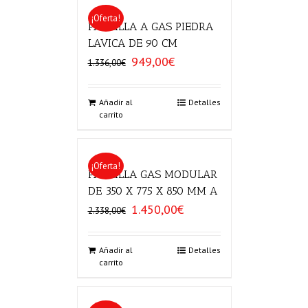
¡Oferta!
PARRILLA A GAS PIEDRA
LAVICA DE 90 CM
949,00
€
El
El
1.336,00
€
precio
precio
original
actual
era:
es:
Añadir al
Detalles
carrito
1.336,00€.
949,00€.
¡Oferta!
PARRILLA GAS MODULAR
DE 350 X 775 X 850 MM A
1.450,00
€
El
El
2.338,00
€
precio
precio
original
actual
era:
es:
Añadir al
Detalles
carrito
2.338,00€.
1.450,00€.