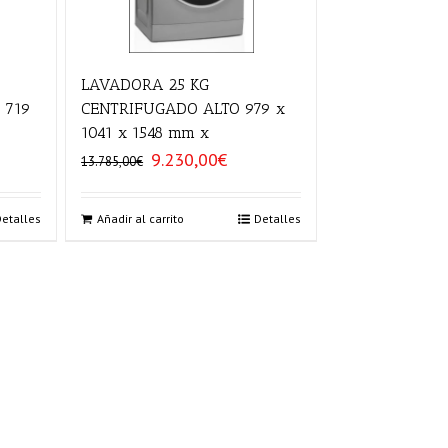
LAVADORA 25 KG
 719
CENTRIFUGADO ALTO 979 x
1041 x 1548 mm x
9.230,00
€
El
El
13.785,00
€
precio
precio
original
actual
era:
es:
Detalles
Añadir al carrito
Detalles
0€.
13.785,00€.
9.230,00€.