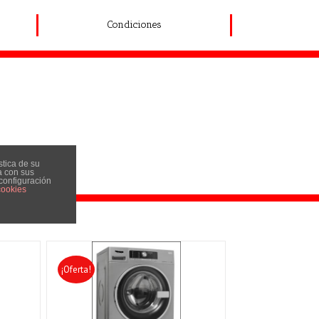
Condiciones
stica de su
a con sus
 configuración
cookies
¡Oferta!