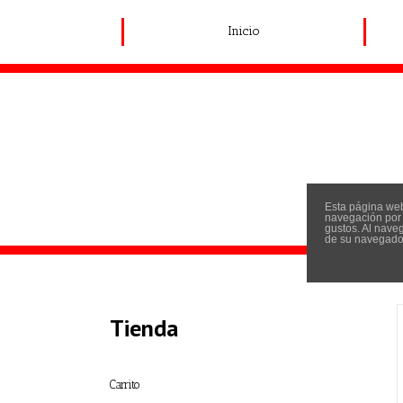
Inicio
Esta página web
navegación por I
gustos. Al nave
de su navegador
Tienda
Carrito