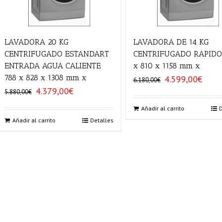
LAVADORA 20 KG
LAVADORA DE 14 KG
CENTRIFUGADO ESTANDART
CENTRIFUGADO RAPIDO
ENTRADA AGUA CALIENTE
x 810 x 1158 mm x
788 x 828 x 1308 mm x
4.599,00
€
El
El
6.180,00
€
precio
precio
4.379,00
€
El
El
5.880,00
€
original
actual
precio
precio
era:
es:
Añadir al carrito
original
actual
6.180,00€.
4.599,0
era:
es:
Añadir al carrito
Detalles
5.880,00€.
4.379,00€.